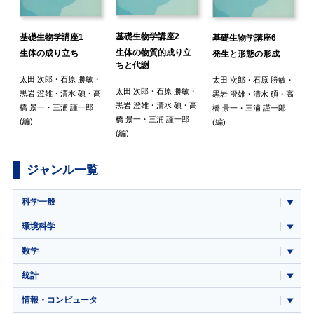
基礎生物学講座2
基礎生物学講座1
基礎生物学講座6
生体の物質的成り立
生体の成り立ち
発生と形態の形成
ちと代謝
・
太田 次郎
・
石原 勝敏
・
太田 次郎
・
石原 勝敏
・
太田 次郎
・
石原 勝敏
・
高
黒岩 澄雄
・
清水 碩
・
高
黒岩 澄雄
・
清水 碩
・
高
黒岩 澄雄
・
清水 碩
・
高
橋 景一
・
三浦 謹一郎
橋 景一
・
三浦 謹一郎
橋 景一
・
三浦 謹一郎
(
(編)
(編)
(編)
ジャンル一覧
科学一般
環境科学
数学
統計
情報・コンピュータ