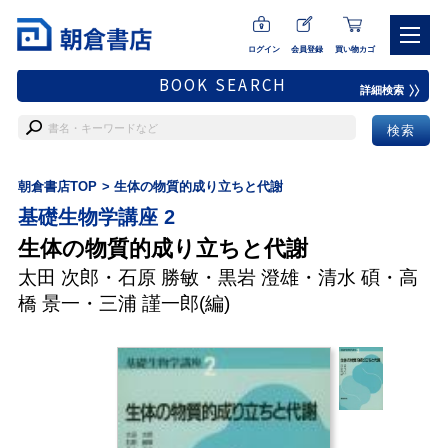
ログイン
会員登録
買い物カゴ
BOOK SEARCH
詳細検索
朝倉書店TOP
生体の物質的成り立ちと代謝
基礎生物学講座 2
生体の物質的成り立ちと代謝
太田 次郎
・
石原 勝敏
・
黒岩 澄雄
・
清水 碩
・
高
橋 景一
・
三浦 謹一郎
(編)