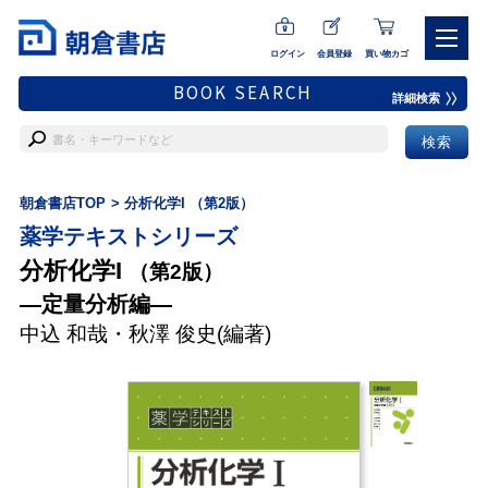
ログイン
会員登録
買い物カゴ
BOOK SEARCH
詳細検索
朝倉書店TOP
分析化学I （第2版）
薬学テキストシリーズ
分析化学I
（第2版）
―定量分析編―
中込 和哉
・
秋澤 俊史
(編著)