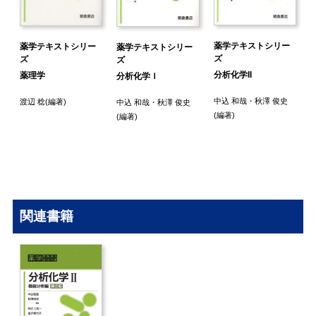
薬学テキストシリー
薬学テキストシリー
薬学テキストシリー
ズ
ズ
ズ
分析化学II
薬理学
分析化学Ｉ
中込 和哉
・
秋澤 俊史
渡辺 稔
(編著)
中込 和哉
・
秋澤 俊史
(編著)
(編著)
関連書籍