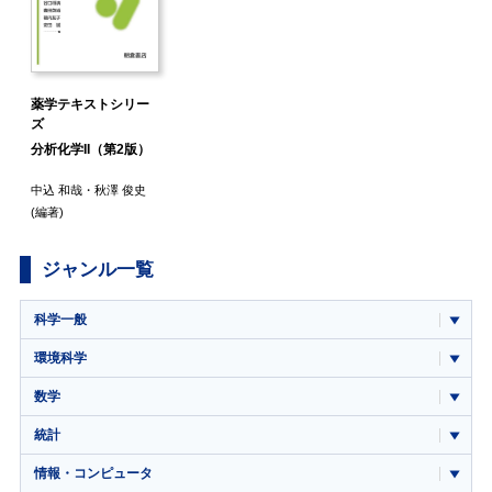
薬学テキストシリー
ズ
分析化学II（第2版）
中込 和哉
・
秋澤 俊史
(編著)
ジャンル一覧
科学一般
環境科学
数学
統計
情報・コンピュータ