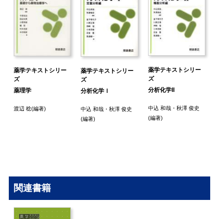
薬学テキストシリー
薬学テキストシリー
薬学テキストシリー
ズ
ズ
ズ
分析化学II
薬理学
分析化学Ｉ
中込 和哉
・
秋澤 俊史
渡辺 稔
(編著)
中込 和哉
・
秋澤 俊史
(編著)
(編著)
関連書籍