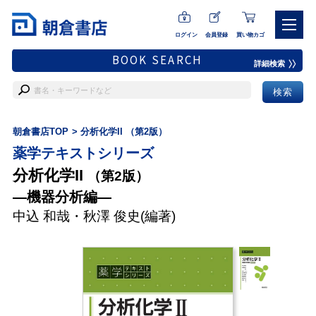
ログイン
会員登録
買い物カゴ
BOOK SEARCH
詳細検索
朝倉書店TOP
分析化学II （第2版）
薬学テキストシリーズ
分析化学II
（第2版）
―機器分析編―
中込 和哉
・
秋澤 俊史
(編著)