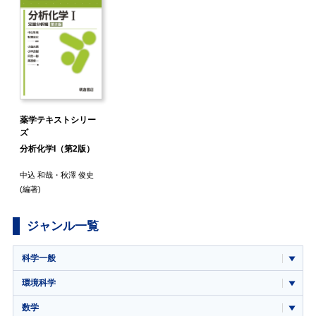
薬学テキストシリー
ズ
分析化学I（第2版）
中込 和哉
・
秋澤 俊史
(編著)
ジャンル一覧
科学一般
環境科学
数学