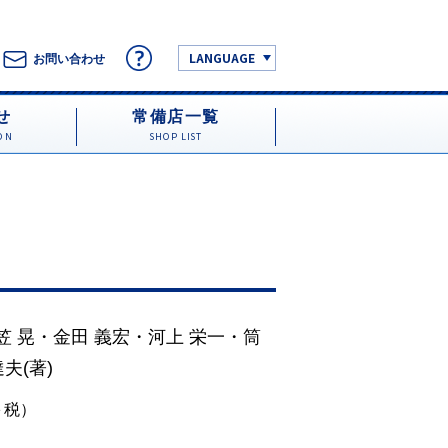
LANGUAGE
お問い合わせ
せ
常備店一覧
ON
SHOP LIST
笠 晃
・
金田 義宏
・
河上 栄一
・
筒
達夫
(著)
円＋税）