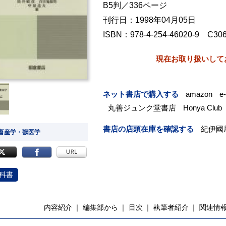
B5判／336ページ
刊行日：1998年04月05日
ISBN：978-4-254-46020-9 C30
現在お取り扱いして
ネット書店で購入する
amazon
e
丸善ジュンク堂書店
Honya Club
書店の店頭在庫を確認する
紀伊國
 畜産学・獣医学
科書
内容紹介
編集部から
目次
執筆者紹介
関連情