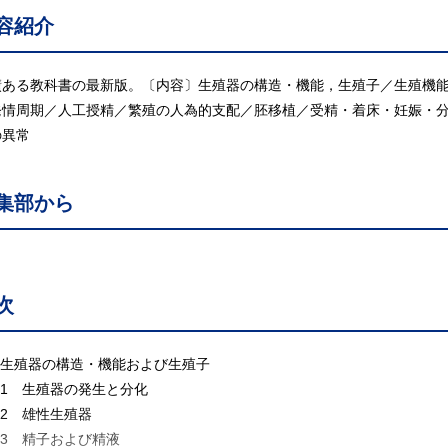
容紹介
績ある教科書の最新版。〔内容〕生殖器の構造・機能，生殖子／生殖機
発情周期／人工授精／繁殖の人為的支配／胚移植／受精・着床・妊娠・
の異常
集部から
次
. 生殖器の構造・機能および生殖子
.1 生殖器の発生と分化
.2 雄性生殖器
.3 精子および精液