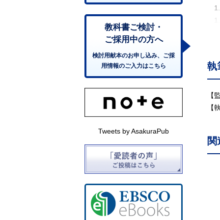
1
1.
教科書ご検討・
2.
ご採用中の方へ
2
検討用献本のお申し込み、ご採
2
執
用情報のご入力はこちら
2
2
2
【
2
【
3.
3.
Tweets by AsakuraPub
関
3.
3
3
3.
3.
3
4.