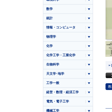
数学
統計
情報・コンピュータ
物理学
化学
化学工学・工業化学
生物科学
>
天文学･地学
工学一般
教
経営・数理・経済工学
電気・電子工学
機械工学