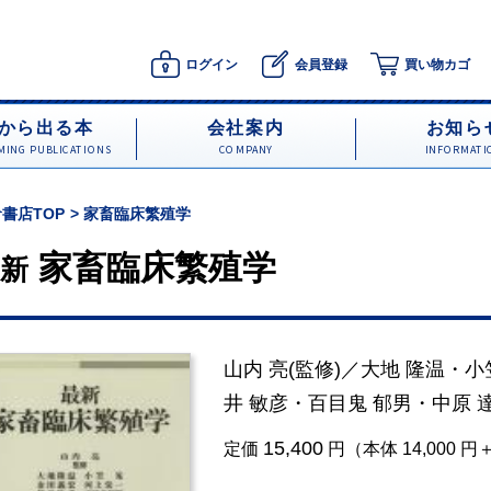
ログイン
会員登録
買い物カゴ
から出る本
会社案内
お知ら
ING PUBLICATIONS
COMPANY
INFORMATI
書店TOP
家畜臨床繁殖学
家畜臨床繁殖学
新
山内 亮
(監修)／
大地 隆温
・
小
井 敏彦
・
百目鬼 郁男
・
中原 
15,400
定価
円（本体 14,000 