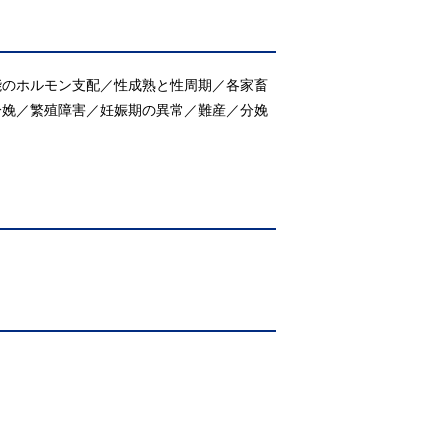
能のホルモン支配／性成熟と性周期／各家畜
分娩／繁殖障害／妊娠期の異常／難産／分娩