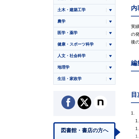
内
土木・建築工学
農学
実
医学・薬学
の
後
健康・スポーツ科学
人文・社会科学
編
地理学
生活・家政学
目
1
1
1
図書館・書店の方へ
1