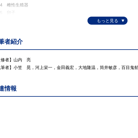
.4 雌性生殖器
5 卵子
 生殖機能のホルモン支配
.1 視床下部ホルモン
.2 下垂体ホルモン
筆者紹介
.3 性腺ホルモン
.4 子宮および胎盤ホルモン
.5 メラトニン
監修者】山内 亮
.6 ホルモンの測定法
執筆者】小笠 晃，河上栄一，金田義宏，大地隆温，筒井敏彦，百目鬼
 性成熟と発情周期
1 性成熟
連情報
2 生殖周期
.3 発情周期とホルモン
.4 発情周期に伴う生殖器の変化
5 性行動
6 交配適期
.7 老化と繁殖機能
 各家畜の発情周期