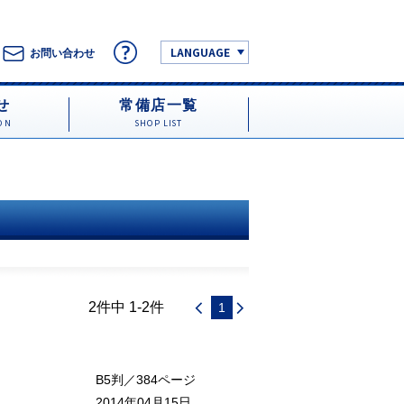
LANGUAGE
お問い合わせ
せ
常備店一覧
ON
SHOP LIST
2件中 1-2件
1
B5判／384ページ
2014年04月15日