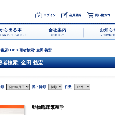
ログイン
会員登録
買い物カゴ
から出る本
会社案内
お知ら
ING PUBLICATIONS
COMPANY
INFORMATI
書店TOP
著者検索: 金田 義宏
著者検索: 金田 義宏
示順
昇・降順
件数
動物臨床繁殖学