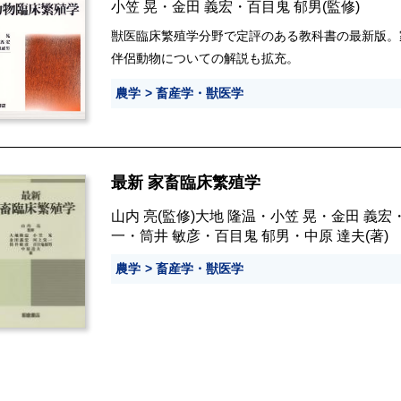
小笠 晃
・
金田 義宏
・
百目鬼 郁男
(監修)
獣医臨床繁殖学分野で定評のある教科書の最新版。
伴侶動物についての解説も拡充。
農学
畜産学・獣医学
最新 家畜臨床繁殖学
山内 亮
(監修)
大地 隆温
・
小笠 晃
・
金田 義宏
一
・
筒井 敏彦
・
百目鬼 郁男
・
中原 達夫
(著)
農学
畜産学・獣医学