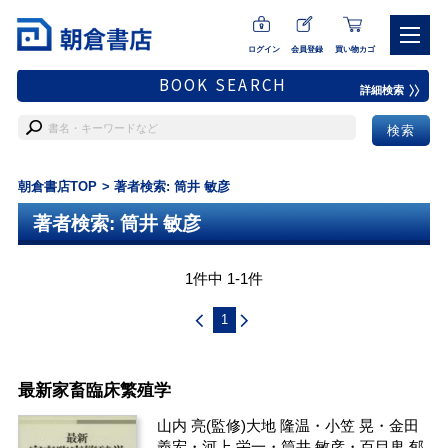
ログイン
会員登録
買い物カゴ
BOOK SEARCH
詳細検索
朝倉書店TOP
著者検索: 筒井 敏彦
著者検索: 筒井 敏彦
1件中 1-1件
1
最新家畜臨床繁殖学
山内 亮
(監修)
大地 隆温
・
小笠 晃
・
金田
義宏
・
河上 栄一
・
筒井 敏彦
・
百目鬼 郁