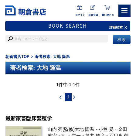
ログイン
会員登録
買い物カゴ
BOOK SEARCH
詳細検索
朝倉書店TOP
著者検索: 大地 隆温
著者検索: 大地 隆温
1件中 1-1件
1
最新家畜臨床繁殖学
山内 亮
(監修)
大地 隆温
・
小笠 晃
・
金田
義宏
・
河上 栄一
・
筒井 敏彦
・
百目鬼 郁