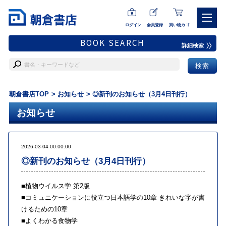
ログイン
会員登録
買い物カゴ
BOOK SEARCH
詳細検索
朝倉書店TOP
お知らせ
◎新刊のお知らせ（3月4日刊行）
お知らせ
2026-03-04 00:00:00
◎新刊のお知らせ（3月4日刊行）
■
植物ウイルス学 第2版
■
コミュニケーションに役立つ日本語学の10章 きれいな字が書
けるための10章
■
よくわかる食物学