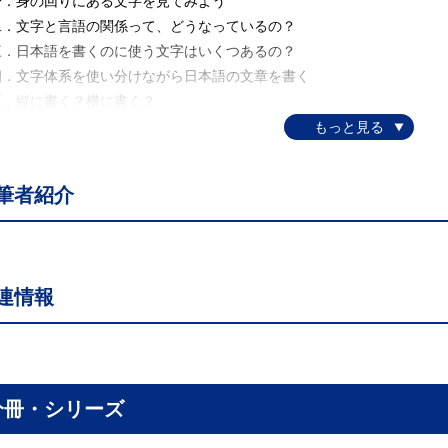
．身の回りにある文字を見てみよう
．文字と言語の関係って、どうなっているの？
．日本語を書くのに使う文字はいくつあるの？
．文字体系を使い分けながら日本語の文章を書く
．縦に書く？横に書く？
．人によって文字の形が違っていても「同じ」と思える
．私たちの頭の中には、抽象的なお手本「字体」がある
．ローマ字のことを少しだけ
筆者紹介
．日本語の表記はなぜこんなに複雑なのだろう
二章漢字のこと知ってる？〔深澤愛〕
．漢字にはたくさんの読み方がある
．漢字の誕生は今も謎に包まれている
連情報
．漢字にはいろいろな書体がある
．日本の漢字にいろいろな読み方が生まれたわけ
．漢字を使って日本語を書く
．平仮名も片仮名も漢字から生まれた
．文字を書くのは歴史を受け取る営みでもある
分冊・シリーズ
三章表意文字って何？〔町田亙〕