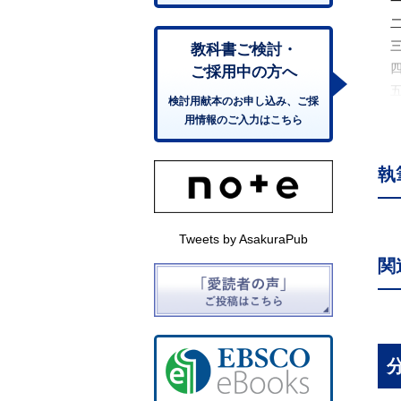
一
二
三
教科書ご検討・
四
ご採用中の方へ
五
検討用献本のお申し込み、ご採
六
用情報のご入力はこちら
七
八
執
九
第
一
Tweets by AsakuraPub
二
関
三
四
五
六
七
第