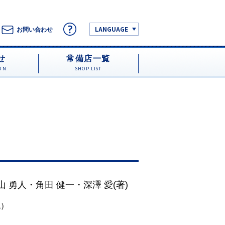
LANGUAGE
お問い合わせ
せ
常備店一覧
ON
SHOP LIST
山 勇人
・
角田 健一
・
深澤 愛
(著)
税）