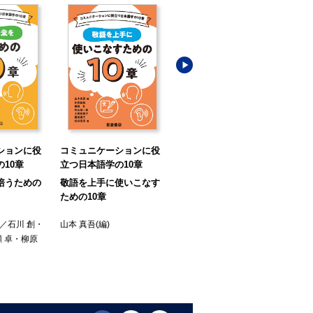
ションに役
コミュニケーションに役
コミュニケーションに役
コ
10章
立つ日本語学の10章
立つ日本語学の10章
立
培うための
敬語を上手に使いこなす
きちんとことばを伝える
き
ための10章
ための10章
の1
)／
石川 創
・
山本 真吾
(編)
山下 洋子
(編著)／
柴田 実
・
町田
 卓
・
柳原
白勢 彩子
・
滝島 雅子
・
中川
杉山
秀太
(著)
愛
(