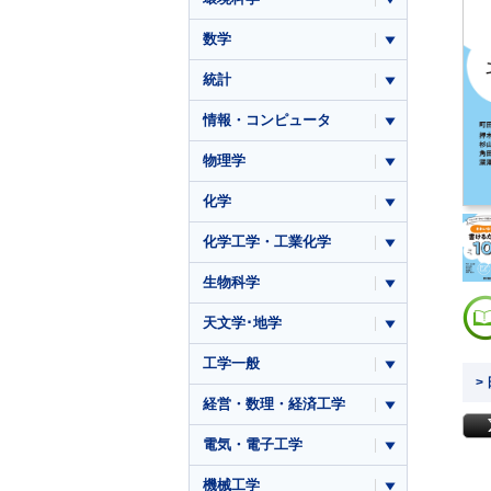
数学
統計
情報・コンピュータ
物理学
化学
化学工学・工業化学
生物科学
天文学･地学
工学一般
>
経営・数理・経済工学
電気・電子工学
機械工学