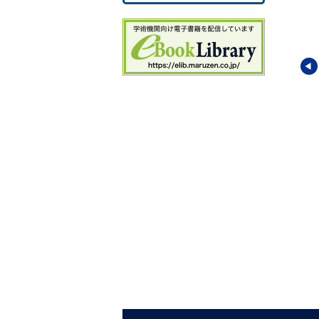
一
二
三
（
（
（
（
（
（
ュニケーションに役
コミュニケーションに役
コミュニケーションに役
（
本語学の10章
立つ日本語学の10章
立つ日本語学の10章
（
いな字が書けるため
豊かな語彙を培うための
敬語を上手に使いこなす
（
章
10章
ための10章
（
亙
(編著)／
押木 秀樹
・
平井 吾門
(編著)／
石川 創
・
山本 真吾
(編)
（
勇人
・
角田 健一
・
深澤
伊藤 博美
・
川瀬 卓
・
柳原
（
恵津子
(著)
（
（
（