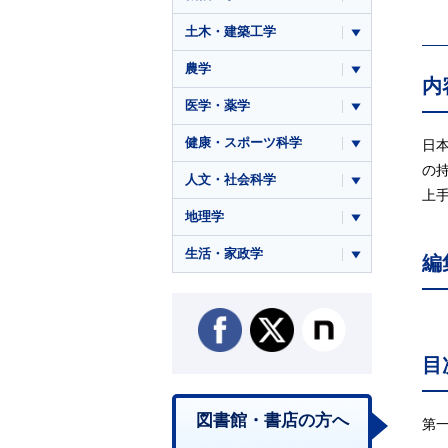
土木・建築工学
農学
内
医学・薬学
健康・スポーツ科学
日
の
人文・社会科学
上
地理学
生活・家政学
編
目
図書館・書店の方へ
第