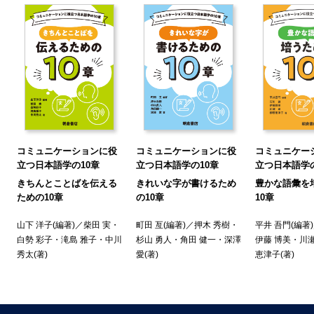
．表意文字（表語文字）って何だろう？
．六書って知ってる？
．実際に漢字の成り立ちを見てみよう
一）水（川・永）
二）火（炎・然・燃・災）
三）田（畑・町）
四）島
五）人（休・光・大・天・立）
六）目（夢・徳・見）
コミュニケーションに役
コミュニケーションに役
コミュニケー
七）鼻
立つ日本語学の10章
立つ日本語学の10章
立つ日本語学の
八）手（右・左）
きちんとことばを伝える
きれいな字が書けるため
豊かな語彙を
九）止（走・武）
ための10章
の10章
10章
十）力（動・働・助・劣）
山下 洋子
(編著)／
柴田 実
・
町田 亙
(編著)／
押木 秀樹
・
平井 吾門
(編著
十一）衣（表・裏）
白勢 彩子
・
滝島 雅子
・
中川
杉山 勇人
・
角田 健一
・
深澤
伊藤 博美
・
川瀬
十二）上（下）
秀太
(著)
愛
(著)
恵津子
(著)
十三）本（末）
十四）北（背・比）
十五）弓（引・張）