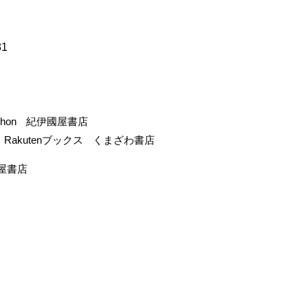
81
-hon
紀伊國屋書店
Rakutenブックス
くまざわ書店
屋書店