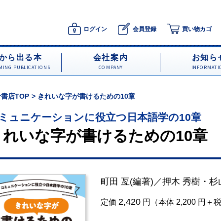
ログイン
会員登録
買い物カゴ
から出る本
会社案内
お知ら
ING PUBLICATIONS
COMPANY
INFORMATI
書店TOP
きれいな字が書けるための10章
ミュニケーションに役立つ日本語学の10章
きれいな字が書けるための10章
町田 亙
(編著)／
押木 秀樹
・
杉
2,420
定価
円（本体 2,200 円＋