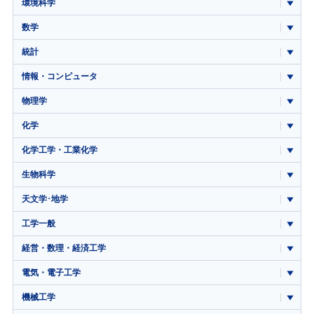
環境科学
数学
統計
情報・コンピュータ
物理学
化学
化学工学・工業化学
生物科学
天文学･地学
工学一般
経営・数理・経済工学
電気・電子工学
機械工学