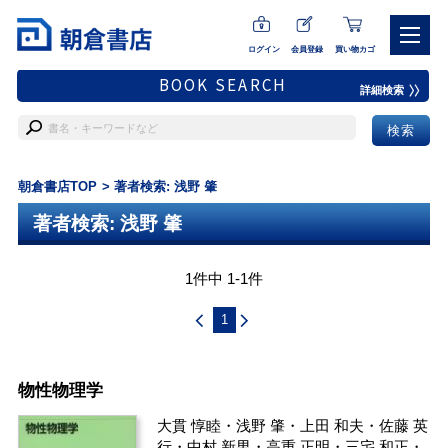
ログイン
会員登録
買い物カゴ
BOOK SEARCH
詳細検索
朝倉書店TOP
著者検索: 浅野 肇
著者検索: 浅野 肇
1件中 1-1件
1
物性物理学
大貫 惇睦
・
浅野 肇
・
上田 和夫
・
佐藤 英
行
・
中村 新男
・
高重 正明
・
三宅 和正
・