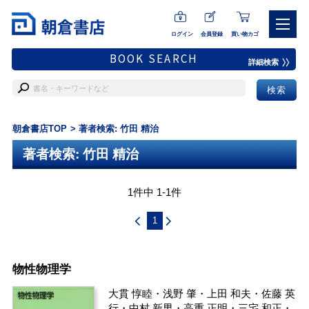
ログイン
会員登録
買い物カゴ
BOOK SEARCH
詳細検索
朝倉書店TOP
著者検索: 竹田 精治
著者検索: 竹田 精治
1件中 1-1件
1
物性物理学
大貫 惇睦
・
浅野 肇
・
上田 和夫
・
佐藤 英
行
・
中村 新男
・
高重 正明
・
三宅 和正
・