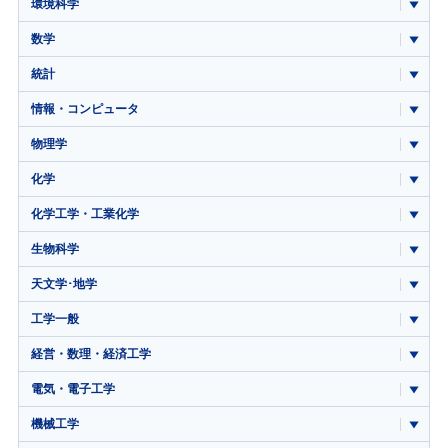
環境科学
数学
統計
情報・コンピュータ
物理学
化学
化学工学・工業化学
生物科学
天文学･地学
工学一般
経営・数理・経済工学
電気・電子工学
機械工学