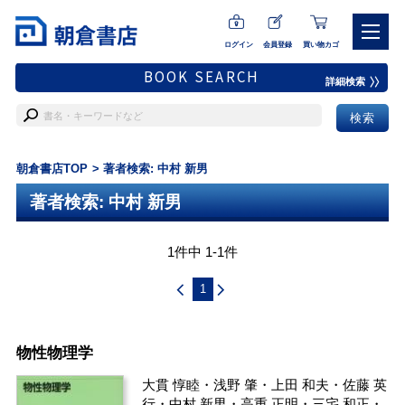
ログイン
会員登録
買い物カゴ
BOOK SEARCH
詳細検索
朝倉書店TOP
著者検索: 中村 新男
著者検索: 中村 新男
1件中 1-1件
1
物性物理学
大貫 惇睦
・
浅野 肇
・
上田 和夫
・
佐藤 英
行
・
中村 新男
・
高重 正明
・
三宅 和正
・