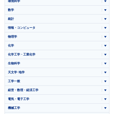
環境科学
数学
統計
情報・コンピュータ
物理学
化学
化学工学・工業化学
生物科学
天文学･地学
工学一般
経営・数理・経済工学
電気・電子工学
機械工学