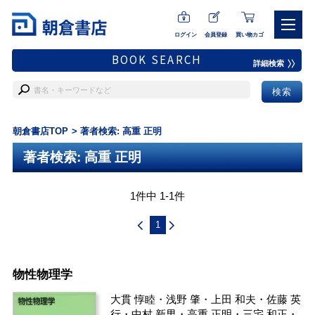
ログイン
会員登録
買い物カゴ
BOOK SEARCH
詳細検索
朝倉書店TOP
著者検索: 高重 正明
著者検索: 高重 正明
1件中 1-1件
1
物性物理学
大貫 惇睦
・
浅野 肇
・
上田 和夫
・
佐藤 英
行
・
中村 新男
・
高重 正明
・
三宅 和正
・