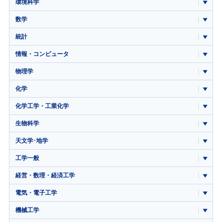
環境科学
数学
統計
情報・コンピュータ
物理学
化学
化学工学・工業化学
生物科学
天文学･地学
工学一般
経営・数理・経済工学
電気・電子工学
機械工学