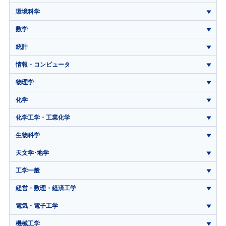
環境科学
数学
統計
情報・コンピュータ
物理学
化学
化学工学・工業化学
生物科学
天文学･地学
工学一般
経営・数理・経済工学
電気・電子工学
機械工学