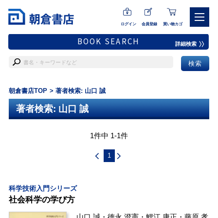
ログイン
会員登録
買い物カゴ
BOOK SEARCH
詳細検索
朝倉書店TOP
著者検索: 山口 誠
著者検索: 山口 誠
1件中 1-1件
1
科学技術入門シリーズ
社会科学の学び方
山口 誠
・
徳永 澄憲
・
鯉江 康正
・
藤原 孝