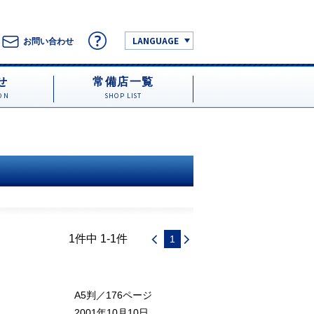
LANGUAGE
お問い合わせ
せ
常備店一覧
ON
SHOP LIST
1件中 1-1件
1
A5判／176ページ
2001年10月10日