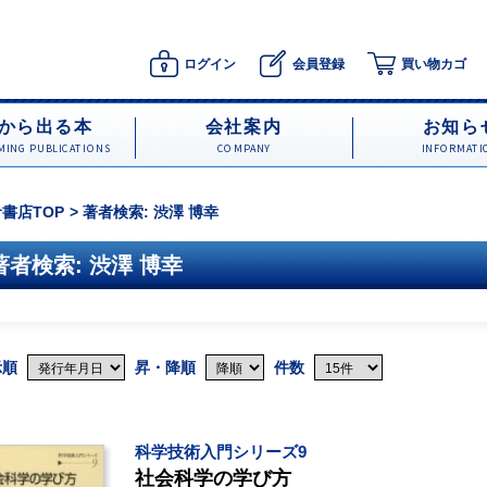
ログイン
会員登録
買い物カゴ
から出る本
会社案内
お知ら
ING PUBLICATIONS
COMPANY
INFORMATI
書店TOP
著者検索: 渋澤 博幸
著者検索: 渋澤 博幸
示順
昇・降順
件数
科学技術入門シリーズ9
社会科学の学び方