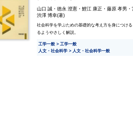
山口 誠
・
徳永 澄憲
・
鯉江 康正
・
藤原 孝男
・
渋澤 博幸
(著)
社会科学を学ぶための基礎的な考え方を身につける
るようやさしく解説。
工学一般
工学一般
人文・社会科学
人文・社会科学一般