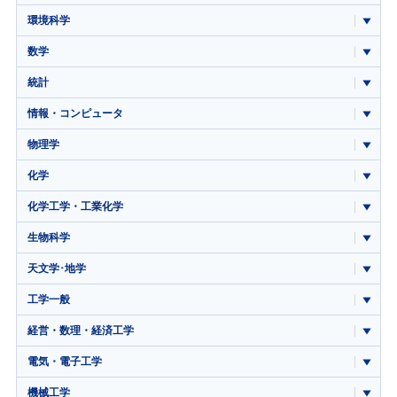
環境科学
数学
統計
情報・コンピュータ
物理学
化学
化学工学・工業化学
生物科学
天文学･地学
工学一般
経営・数理・経済工学
電気・電子工学
機械工学