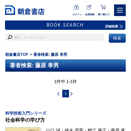
ログイン
会員登録
買い物カゴ
BOOK SEARCH
詳細検索
朝倉書店TOP
著者検索: 藤原 孝男
著者検索: 藤原 孝男
1件中 1-1件
1
科学技術入門シリーズ
社会科学の学び方
山口 誠
・
徳永 澄憲
・
鯉江 康正
・
藤原 孝