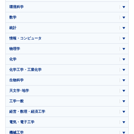
環境科学
数学
統計
情報・コンピュータ
物理学
化学
化学工学・工業化学
生物科学
天文学･地学
工学一般
経営・数理・経済工学
電気・電子工学
機械工学