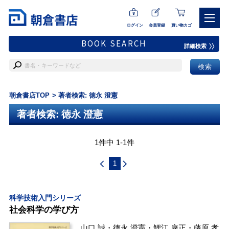
ログイン
会員登録
買い物カゴ
BOOK SEARCH
詳細検索
朝倉書店TOP
著者検索: 徳永 澄憲
著者検索: 徳永 澄憲
1件中 1-1件
1
科学技術入門シリーズ
社会科学の学び方
山口 誠
・
徳永 澄憲
・
鯉江 康正
・
藤原 孝