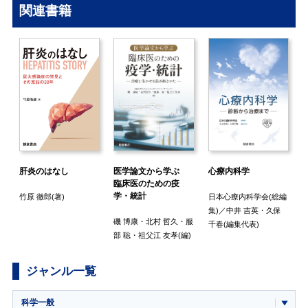
関連書籍
医学論文から学ぶ
心療内科学
肝炎のはなし
臨床医のための疫
学・統計
日本心療内科学会
(総編
竹原 徹郎
(著)
／
集)／
中井 吉英
・
久保
畑
磯 博康
・
北村 哲久
・
服
千春
(編集代表)
)
部 聡
・
祖父江 友孝
(編)
ジャンル一覧
科学一般