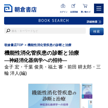
ログイン
会員登録
買い物カゴ
BOOK SEARCH
詳細検索
朝倉書店TOP
機能性消化管疾患の診断と治療
機能性消化管疾患の診断と治療
―神経消化器病学への招待―
金子 宏
・
千葉 俊美
・
福土 審
・
前田 耕太郎
・
三
輪 洋人
(編)