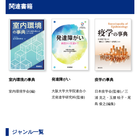
関連書籍
発達障がい
室内環境の事典
疫学の事典
大阪大学大学院連合小
室内環境学会
(編)
日本疫学会
(監修)／
三
・
J
児発達学研究科
(監修)
浦 克之
・
玉腰 暁子
・
尾
R
島 俊之
(編集)
ジャンル一覧