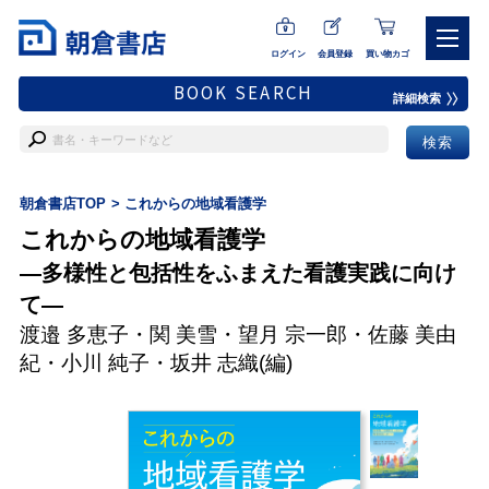
ログイン
会員登録
買い物カゴ
BOOK SEARCH
詳細検索
朝倉書店TOP
これからの地域看護学
これからの地域看護学
―多様性と包括性をふまえた看護実践に向け
て―
渡邉 多恵子
・
関 美雪
・
望月 宗一郎
・
佐藤 美由
紀
・
小川 純子
・
坂井 志織
(編)