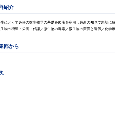
容紹介
学生にとって必修の微生物学の基礎を図表を多用し最新の知見で懇切に
微生物の増殖・栄養・代謝／微生物の毒素／微生物の変異と遺伝／化学
集部から
次