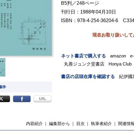
B5判／248ページ
刊行日：1988年04月10日
ISBN：978-4-254-36204-6 C33
現在お取り扱いして
ネット書店で購入する
amazon
e
丸善ジュンク堂書店
Honya Club
書店の店頭在庫を確認する
紀伊國
 薬学
内容紹介
編集部から
目次
執筆者紹介
関連情