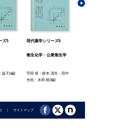
ーズ5
現代薬学シリーズ6
現代薬学シリーズ7
現
衛生化学・公衆衛生学
機能形態学
薬
 益子
(編)
宇田 裕
・
鈴木 茂生
・
田中
高柳 一成
・
村上 元
・
佐藤
佐藤
光也
・
永田 稔
(編)
哲男
・
坪井 実
(編)
せ
サイトマップ