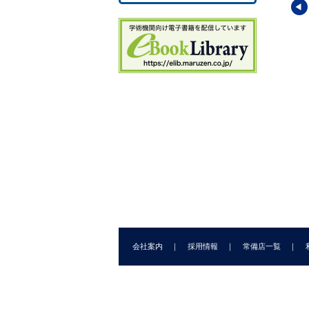
学シリーズ12
現代薬学シリーズ13
現代薬学シリーズ16
学
薬剤学
臨床薬理学
哲男
・
高柳 一成
(編)
土屋 晴嗣
・
松田 芳久
(編)
岡 希太郎
・
平野 俊彦
・
本
真人
(著)
会社案内
採用情報
常備店一覧