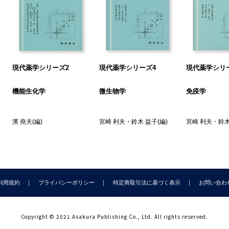
現代薬学シリーズ2
現代薬学シリーズ4
現代薬学シリ
機能生化学
微生物学
免疫学
間
濱 堯夫
(編)
宮崎 利夫
・
鈴木 益子
(編)
宮崎 利夫
・
鈴木
利用規約
プライバシーポリシー
特定商取引法に基づく表示
お問い合わ
Copyright © 2021 Asakura Publishing Co., Ltd. All rights reserved.