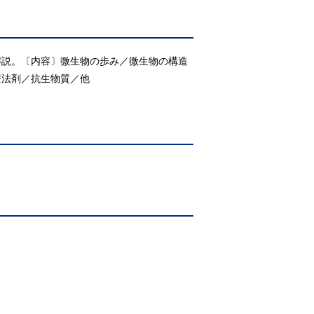
解説。〔内容〕微生物の歩み／微生物の構造
療法剤／抗生物質／他