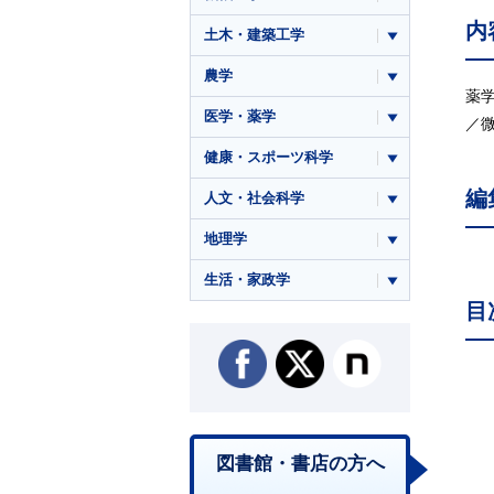
内
土木・建築工学
農学
薬
医学・薬学
／
健康・スポーツ科学
編
人文・社会科学
地理学
生活・家政学
目
図書館・書店の方へ