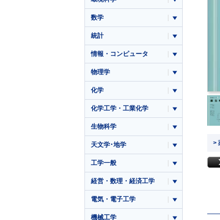
数学
統計
情報・コンピュータ
物理学
化学
化学工学・工業化学
生物科学
>
天文学･地学
工学一般
経営・数理・経済工学
電気・電子工学
機械工学