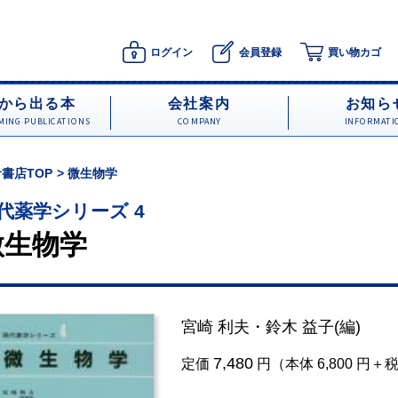
ログイン
会員登録
買い物カゴ
から出る本
会社案内
お知ら
ING PUBLICATIONS
COMPANY
INFORMATI
書店TOP
微生物学
代薬学シリーズ 4
微生物学
宮崎 利夫
・
鈴木 益子
(編)
7,480
定価
円（本体 6,800 円＋