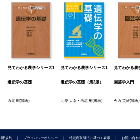
5
見てわかる農学シリーズ1
見てわかる農学シリーズ1
見てわかる農
遺伝学の基礎
遺伝学の基礎（第2版）
園芸学入門
西尾 剛
(編著)
北柴 大泰
・
西尾 剛
(編著)
今西 英雄
(編著)
利用規約
プライバシーポリシー
特定商取引法に基づく表示
お問い合わ