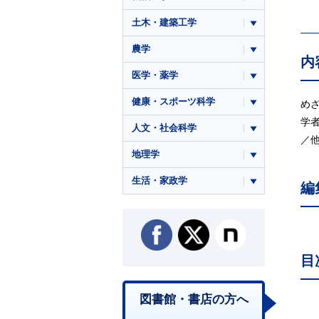
土木・建築工学
農学
内
医学・薬学
健康・スポーツ科学
め
学
人文・社会科学
／
地理学
生活・家政学
編
目
図書館・書店の方へ