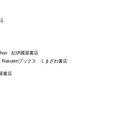
61
-hon
紀伊國屋書店
Rakutenブックス
くまざわ書店
屋書店