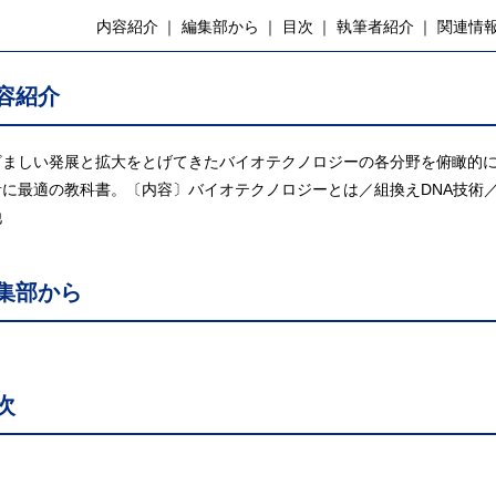
内容紹介
編集部から
目次
執筆者紹介
関連情
容紹介
ざましい発展と拡大をとげてきたバイオテクノロジーの各分野を俯瞰的
者に最適の教科書。〔内容〕バイオテクノロジーとは／組換えDNA技術
他
集部から
次