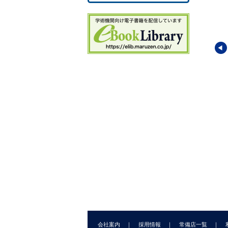
かる農学シリーズ3
見てわかる農学シリーズ4
見てわかる農学シリーズ
概論（第2版）
バイオテクノロジー概論
園芸生産学
弘幸
(編著)
池上 正人
(編著)
小池 安比古
(編著)
会社案内
採用情報
常備店一覧