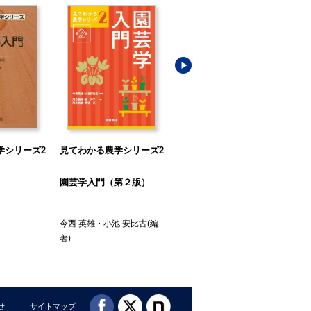
学シリーズ2
見てわかる農学シリーズ2
見てわかる農学シリーズ3
見
園芸学入門（第２版）
作物学概論（第2版）
バ
今西 英雄
・
小池 安比古
(編
大門 弘幸
(編著)
池上
著)
せ
サイトマップ