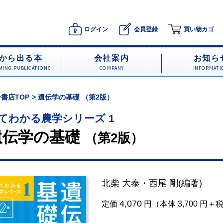
ログイン
会員登録
買い物カゴ
から出る本
会社案内
お知ら
ING PUBLICATIONS
COMPANY
INFORMATI
書店TOP
遺伝学の基礎 （第2版）
てわかる農学シリーズ 1
遺伝学の基礎
（第2版）
北柴 大泰
・
西尾 剛
(編著)
4,070
定価
円（本体 3,700 円＋