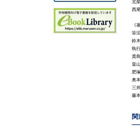
a
北
b
西
2.
《
2.
笹
a
鈴
b
執
c
貴
2
畠
a
肥
b
奥
2
三
a
藤
b
2
関
a
b
c