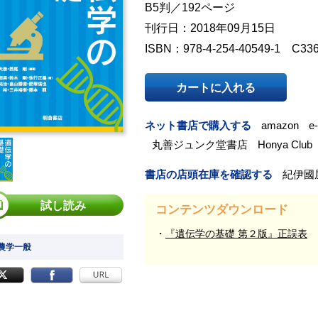
B5判／192ページ
刊行日：2018年09月15日
ISBN：978-4-254-40549-1 C33
カートに入れる
ネット書店で購入する
amazon
e
丸善ジュンク堂書店
Honya Club
書店の店頭在庫を確認する
紀伊國
試し読み
コンテンツダウンロード
『遺伝学の基礎 第２版』正誤表
 農学一般