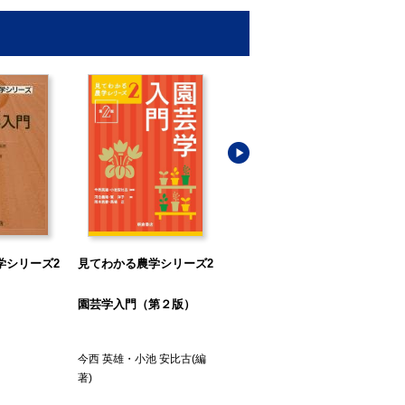
学シリーズ2
見てわかる農学シリーズ2
見てわかる農学シリーズ3
見
園芸学入門（第２版）
作物学概論（第2版）
バ
今西 英雄
・
小池 安比古
(編
大門 弘幸
(編著)
池上
著)