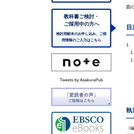
図
教科書ご検討・
ご採用中の方へ
目
検討用献本のお申し込み、ご採
用情報のご入力はこちら
1.
1
1.
a
b
Tweets by AsakuraPub
1
a
b
c
執
d
e
1
《