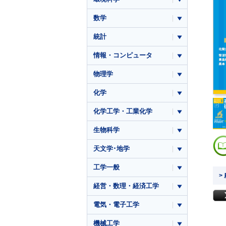
数学
統計
情報・コンピュータ
物理学
化学
化学工学・工業化学
生物科学
天文学･地学
工学一般
>
経営・数理・経済工学
電気・電子工学
機械工学