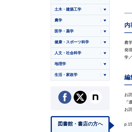
土木・建築工学
農学
内
医学・薬学
健康・スポーツ科学
農
発
人文・社会科学
学
地理学
生活・家政学
編
お
『
お
図書館・書店の方へ
p.