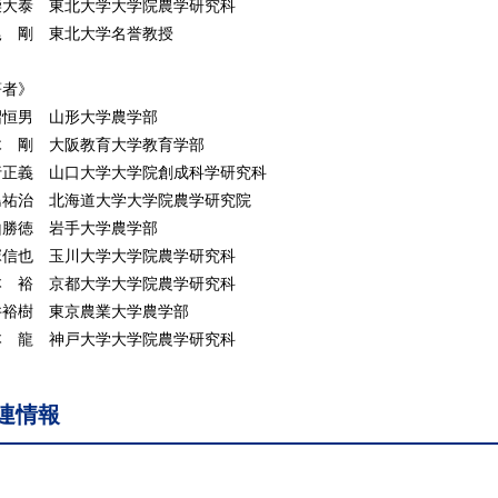
. 無性生殖と有性生殖
柴大泰 東北大学大学院農学研究科
. 植物の受精
尾 剛 東北大学名誉教授
 古典遺伝学的な遺伝子の概念
著者》
1 メンデルの3法則
沼恒男 山形大学農学部
. メンデルの法則以前の遺伝学
木 剛 大阪教育大学教育学部
. 分離の法則と優性の法則
行正義 山口大学大学院創成科学研究科
. 遺伝子の表記
島祐治 北海道大学大学院農学研究院
.2 対立遺伝子の関係
山勝徳 岩手大学農学部
. 不完全優性と共優性
塚信也 玉川大学大学院農学研究科
. 複対立遺伝子
本 裕 京都大学大学院農学研究科
.3 遺伝子座間の関係
井裕樹 東京農業大学農学部
. 独立の法則
本 龍 神戸大学大学院農学研究科
. 2遺伝子の相互作用
.4 遺伝子の様々な作用
連情報
. 致死遺伝子
. キセニア
. 主働遺伝子と微働遺伝子