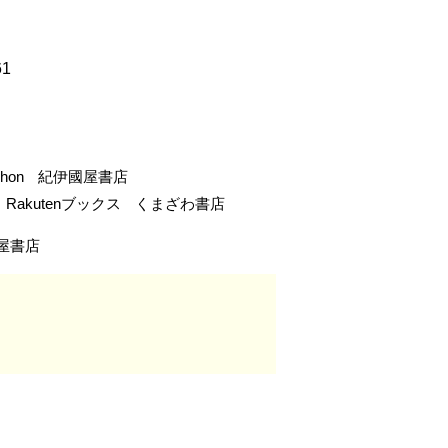
61
-hon
紀伊國屋書店
Rakutenブックス
くまざわ書店
屋書店