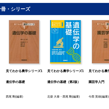
. 多面発現
.5 伴性遺伝と母性遺伝
分冊・シリーズ
. 伴性遺伝
. 母性遺伝（母系遺伝）
.6 酵素と遺伝子
.7 突然変異遺伝子
.8 分離比の検定
 染色体と遺伝子
.1 染色体上の遺伝子
. 遺伝子の連鎖
. 連鎖群
5
見てわかる農学シリーズ1
見てわかる農学シリーズ1
見てわかる農
. 独立の法則と連鎖の違い
.2 交さと組換え
遺伝学の基礎
遺伝学の基礎（第2版）
園芸学入門
. 交さ
. 遺伝子の組換え
西尾 剛
(編著)
北柴 大泰
・
西尾 剛
(編著)
今西 英雄
(編著)
. 減数分裂期における相同組換えのしくみ
. 体細胞分裂で起こる相同組換え