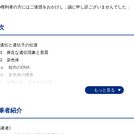
の権利者の方にはご迷惑をおかけし，誠に申し訳ございませんでした．
次
 遺伝と遺伝子の伝達
.1 身近な遺伝現象と形質
2 染色体
. 核内のDNA
. 染色体の構造
.3 細胞分裂と染色体の分配
. 体細胞分裂と染色体の分配
. 減数分裂と染色体の分配
. 遺伝子の挙動
筆者紹介
. 核相
. 配偶子の遺伝的多様性
.4 生殖の様式
編著者》