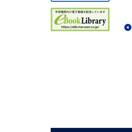
3.
第 
4.
4.
4
4
4
4
4.
ュニケーションに役
コミュニケーションに役
コミュニケーションに役
4.
本語学の10章
立つ日本語学の10章
立つ日本語学の10章
第 
いな字が書けるため
豊かな語彙を培うための
敬語を上手に使いこなす
5
章
10章
ための10章
5.
亙
(編著)／
押木 秀樹
・
平井 吾門
(編著)／
石川 創
・
山本 真吾
(編)
5.
勇人
・
角田 健一
・
深澤
伊藤 博美
・
川瀬 卓
・
柳原
5
恵津子
(著)
5.
5.
5.