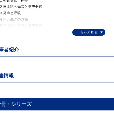
1 発音器官：声帯
2 日本語の母音と発声器官
3 発声と呼吸
4 声と高さの調節
5 日本語の子音と発声器官
2 章 日本語の発音を意識する［白勢彩子］
1 音声記号と音素
2 日本語の母音
筆者紹介
3 子音の調音
4 日本語の子音と五十音表
5 異 音
6 日本語の音節
連情報
3 章 日本語らしい音節［山下洋子］
1 日本語の音節
.2 「ヴァ・ヴィ・ヴ・ヴェ・ヴォ・ヴャ・ヴュ・ヴョ」は発音を伴わな
3 母音の発音
4 鼻濁音
分冊・シリーズ
5 母音の無声化