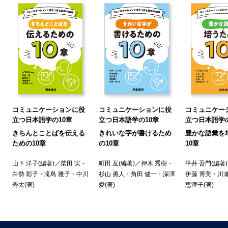
6 まとめ
4 章 アクセント［中川秀太］
1 アクセントとイントネーション
2 アクセントの型と用語
.3 アクセント核、アクセントの滝、アクセントの表記法
.4 アクセントの法則とアクセントの地域差
.5 標準的なアクセントを身につける方法
.6 アクセントを判別するための練習方法
7 学習上の諸注意
コミュニケーションに役
コミュニケーションに役
コミュニケー
8 学習の必要性の度合い
立つ日本語学の10章
立つ日本語学の10章
立つ日本語学の
5 章 イントネーション［柴田 実］
きちんとことばを伝える
きれいな字が書けるため
豊かな語彙を
.1 日本語になぜイントネーションが必要か
ための10章
の10章
10章
2 あるべきイントネーション
山下 洋子
(編著)／
柴田 実
・
町田 亙
(編著)／
押木 秀樹
・
平井 吾門
(編著
3 文末のイントネーション
白勢 彩子
・
滝島 雅子
・
中川
杉山 勇人
・
角田 健一
・
深澤
伊藤 博美
・
川瀬
.4 イントネーションのコントロール
秀太
(著)
愛
(著)
恵津子
(著)
5 多様な表現
6 不快なイントネーション
7 練習法