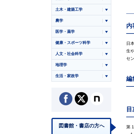
土木・建築工学
農学
内
医学・薬学
健康・スポーツ科学
日
生
人文・社会科学
セ
地理学
生活・家政学
編
目
図書館・書店の方へ
第 