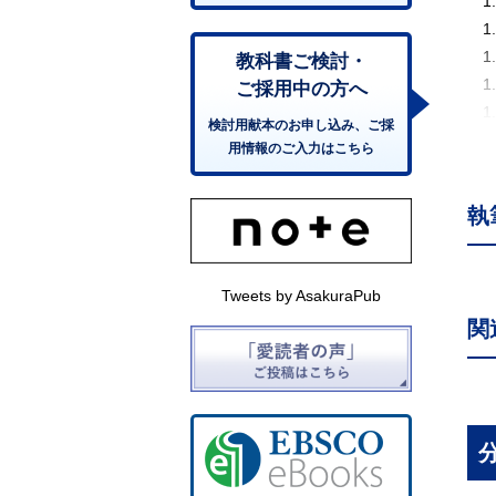
1.
1.
1.
教科書ご検討・
1.
ご採用中の方へ
1.
検討用献本のお申し込み、ご採
第 
用情報のご入力はこちら
2.
2.
執
2.
2.
2.
Tweets by AsakuraPub
2.
関
第 
3.
3
3.
3.
3.