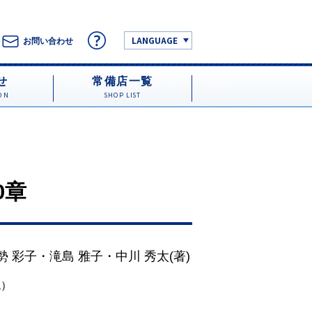
LANGUAGE
お問い合わせ
せ
常備店一覧
ON
SHOP LIST
0章
勢 彩子
・
滝島 雅子
・
中川 秀太
(著)
税）