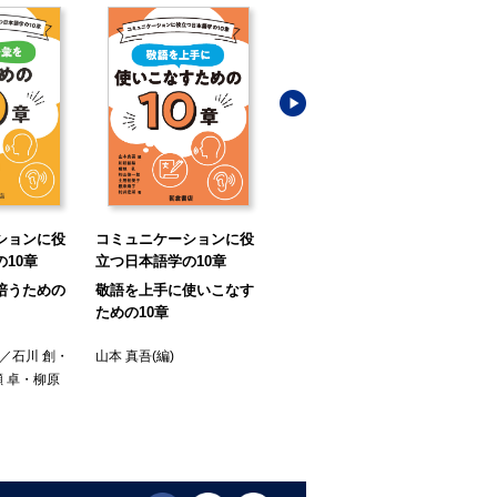
ションに役
コミュニケーションに役
コミュニケーションに役
コ
10章
立つ日本語学の10章
立つ日本語学の10章
立
培うための
敬語を上手に使いこなす
きちんとことばを伝える
き
ための10章
ための10章
の1
)／
石川 創
・
山本 真吾
(編)
山下 洋子
(編著)／
柴田 実
・
町田
 卓
・
柳原
白勢 彩子
・
滝島 雅子
・
中川
杉山
秀太
(著)
愛
(