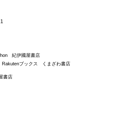
81
-hon
紀伊國屋書店
Rakutenブックス
くまざわ書店
屋書店