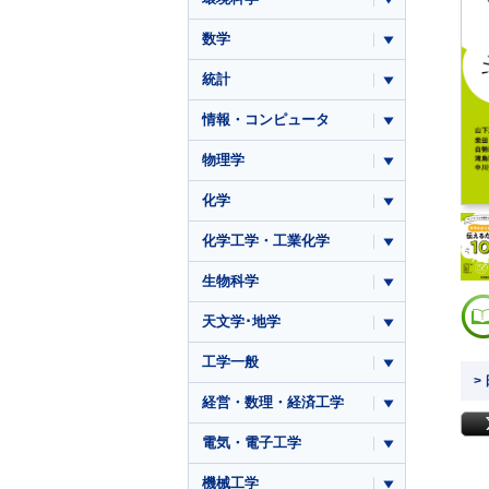
数学
統計
情報・コンピュータ
物理学
化学
化学工学・工業化学
生物科学
天文学･地学
工学一般
>
経営・数理・経済工学
電気・電子工学
機械工学