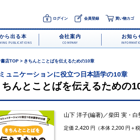
ログイン
会員登録
買い物カゴ
から出る本
会社案内
お知ら
ING PUBLICATIONS
COMPANY
INFORMATI
書店TOP
きちんとことばを伝えるための10章
ミュニケーションに役立つ日本語学の10章
きちんとことばを伝えるための1
山下 洋子
(編著)／
柴田 実
・
白
2,420
定価
円（本体 2,200 円＋