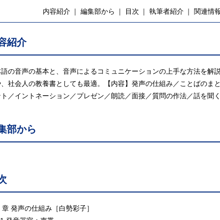
内容紹介
編集部から
目次
執筆者紹介
関連情
容紹介
本語の音声の基本と、音声によるコミュニケーションの上手な方法を解
や、社会人の教養書としても最適。【内容】発声の仕組み／ことばのま
ント／イントネーション／プレゼン／朗読／面接／質問の作法／話を聞
集部から
次
1 章 発声の仕組み［白勢彩子］