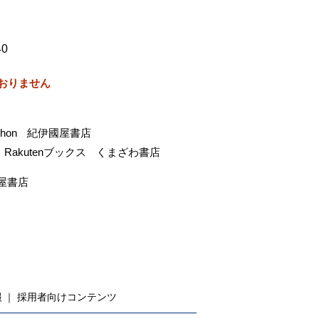
40
おりません
-hon
紀伊國屋書店
Rakutenブックス
くまざわ書店
屋書店
報
採用者向けコンテンツ