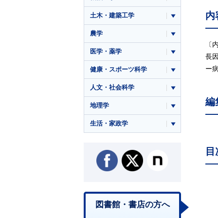
内
土木・建築工学
農学
〔
医学・薬学
長
ー
健康・スポーツ科学
人文・社会科学
編
地理学
生活・家政学
目
図書館・書店の方へ