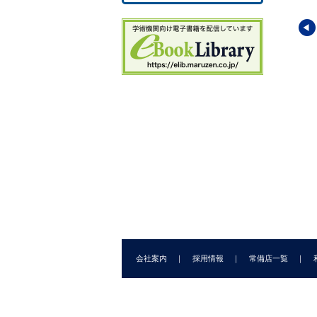
ーズ〈脳の科学〉
シリーズ〈脳の科学〉
シリーズ〈脳の科学〉
の科学
脳とリズム
脳とコミュニケーション
鎮夫
(編)
川村 浩
(著)
岩田 誠
(著)
会社案内
採用情報
常備店一覧