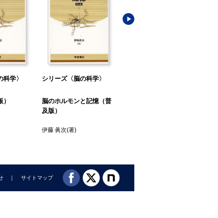
の科学〉
シリーズ〈脳の科学〉
シリーズ〈脳の科学〉
シ
版）
脳のホルモンと記憶（普
脳と心理学（普及版）
脳
及版）
（
伊藤 眞次
(著)
二木 宏明
(著)
朝長
せ
サイトマップ