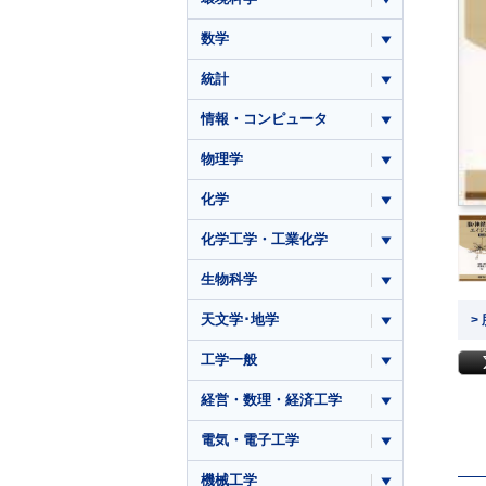
数学
統計
情報・コンピュータ
物理学
化学
化学工学・工業化学
生物科学
天文学･地学
>
工学一般
経営・数理・経済工学
電気・電子工学
機械工学