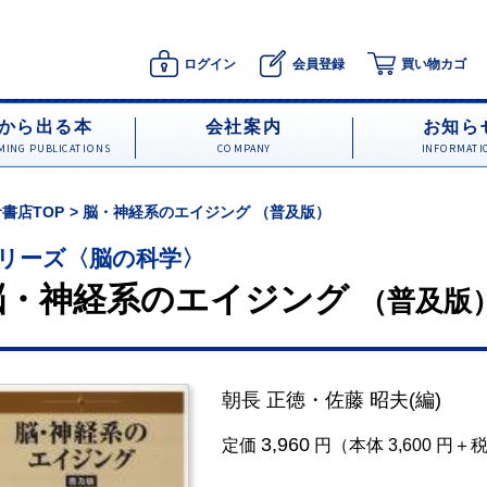
ログイン
会員登録
買い物カゴ
から出る本
会社案内
お知ら
ING PUBLICATIONS
COMPANY
INFORMATI
書店TOP
脳・神経系のエイジング （普及版）
リーズ〈脳の科学〉
脳・神経系のエイジング
（普及版
朝長 正徳
・
佐藤 昭夫
(編)
3,960
定価
円（本体 3,600 円＋