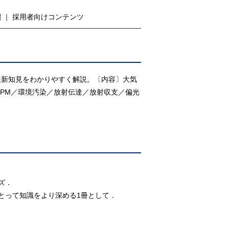
報
採用者向けコンテンツ
最新知見をわかりやすく解説。〔内容〕大気
GPM／環境汚染／放射伝達／放射収支／偏光
ズ．
とって知識をより深める1冊として．