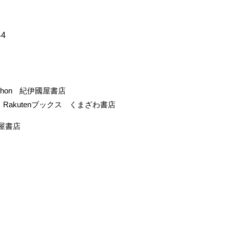
44
-hon
紀伊國屋書店
Rakutenブックス
くまざわ書店
屋書店