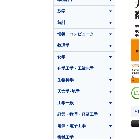
数学
統計
情報・コンピュータ
物理学
化学
化学工学・工業化学
生物科学
天文学･地学
工学一般
>
経営・数理・経済工学
電気・電子工学
機械工学