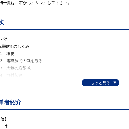
既刊一覧は、右からクリックして下さい。
次
えがき
 衛星観測のしくみ
1 概要
.2 電磁波で大気を観る
.3 大気の窓領域
4 放射伝達
.5 衛星の軌道
.6 気象学における衛星利用
大気の衛星観測
筆者紹介
.1 イメージングセンサーで見た地球の姿
.2 大気の偏光観測
.3 高波長分解能分光器による大気観測
監修】
.4 ライダーと雲レーダー
田 尚