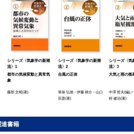
シリーズ〈気象学の新潮
シリーズ〈気象学の新潮
シリーズ〈気
流〉1
流〉2
流〉3
都市の気候変動と異常気
台風の正体
大気と雨の衛
象
藤部 文昭
(著)
筆保 弘徳
・
伊藤 耕介
・
山口
中澤 哲夫
(編)／
宗彦
(著)
村 健治
(著)
関連書籍