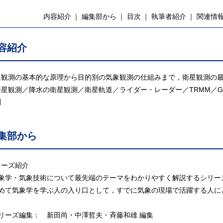
内容紹介
編集部から
目次
執筆者紹介
関連情
容紹介
星観測の基本的な原理から目的別の気象観測の仕組みまで，衛星観測の
衛星観測／降水の衛星観測／衛星軌道／ライダー・レーダー／TRMM／
測
集部から
リーズ紹介
気象学・気象技術について最先端のテーマをわかりやすく解説するシリー
初めて気象学を学ぶ人の入り口として，すでに気象の現場で活躍する人に
シリーズ編集： 新田尚・中澤哲夫・斉藤和雄 編集