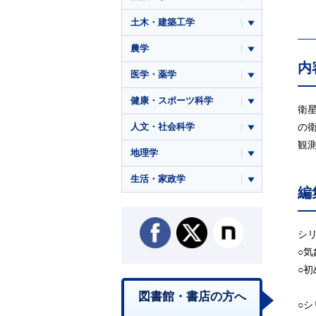
土木・建築工学
農学
内
医学・薬学
健康・スポーツ科学
衛
人文・社会科学
の
観
地理学
生活・家政学
編
シ
○
○
図書館・書店の方へ
○