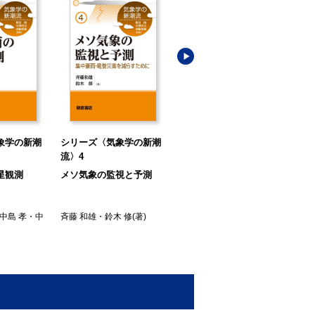
象学の新潮
シリーズ〈気象学の新潮
シリーズ〈気象学の新潮
シ
流〉4
流〉5
流〉
星観測
メソ気象の監視と予測
「異常気象」の考え方
都
象
中島 孝
・
中
斉藤 和雄
・
鈴木 修
(著)
木本 昌秀
(著)
藤部