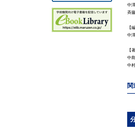
2
中
2
斉
3.
3.
【
3
中
3
3
【
4.
中
4
中
4.
略
関
参
あ
索
コ
の