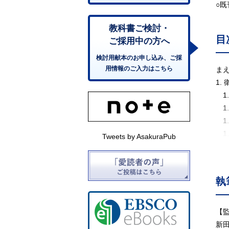
○
教科書ご検討・
目
ご採用中の方へ
検討用献本のお申し込み、ご採
用情報のご入力はこちら
ま
1.
1.
1
1
1.
Tweets by AsakuraPub
1
1
2.
執
2
2
2
【
2
新