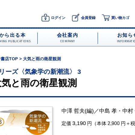
ログイン
会員登録
買い物カゴ
から出る本
会社案内
お知ら
ING PUBLICATIONS
COMPANY
INFORMATI
書店TOP
大気と雨の衛星観測
リーズ〈気象学の新潮流〉 3
大気と雨の衛星観測
中澤 哲夫
(編)／
中島 孝
・
中村
3,190
定価
円（本体 2,900 円＋