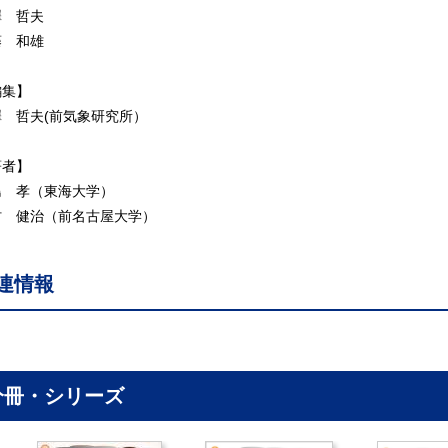
.5 衛星による放射収支の測定
澤 哲夫
.6 環境汚染，地球温暖化
藤 和雄
 降水の衛星観測
1 概要
編集】
.2 降水観測衛星と軌道
澤 哲夫(前気象研究所）
.3 衛星観測による降水の特性
.4 レーダーとは何か
著者】
 衛星からの新しい降水観測
島 孝（東海大学）
.1 衛星観測と気象
村 健治（前名古屋大学）
2 全球降水観測計画（GPM）
語表
連情報
考文献
とがき
引
ラム（例：衛星データの容量／検知器の種類と感度波長範囲／衛星デー
呼び名）
分冊・シリーズ