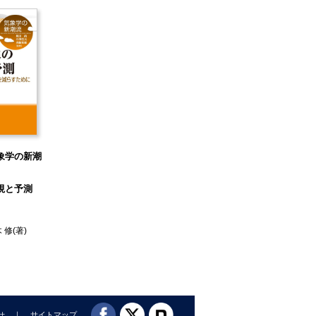
象学の新潮
視と予測
 修
(著)
せ
サイトマップ