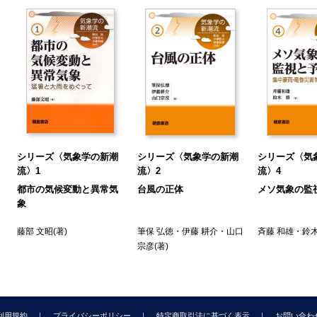
シリーズ〈気象学の新潮
シリーズ〈気象学の新潮
シリーズ〈気
流〉1
流〉2
流〉4
都市の気候変動と異常気
台風の正体
メソ気象の監
象
藤部 文昭
(著)
筆保 弘徳
・
伊藤 耕介
・
山口
斉藤 和雄
・
鈴木
宗彦
(著)
利用規約
プライバシーポリシー
特定商取引法に基づく表示
お問い合わ