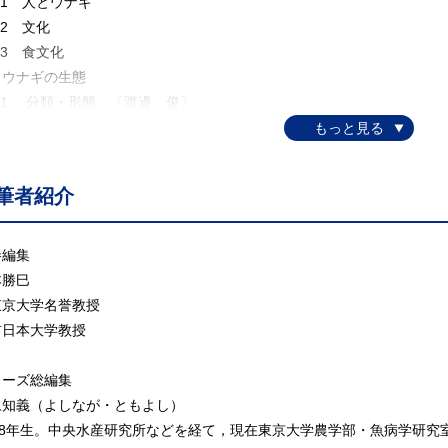
.1 人とウナギ
2 文化
3 食文化
．ウナギの生態
.1 分類・形態 〔渡邊 俊〕
.2 系統・進化 〔井上 潤〕
.3 集団構造 〔峰岸有紀〕
.4 生活史 〔福田野歩人〕
筆者紹介
.5 食性 〔板倉 光〕
.6成長 〔横内一樹〕
.7 行動 〔板倉 光〕
巻編集
.8 回遊 〔渡邊 俊〕
本勝巳
.9 産卵 〔塚本勝巳〕
京大学名誉教授
．ウナギの生理
日本大学教授
1脳・神経 〔山本直之・萩尾華子〕
.2骨格 〔都木靖彰〕
リーズ総編集
.3筋肉 〔木下滋晴〕
永知義（よしなが・ともよし）
.4皮膚・粘液 〔筒井繁行〕
958年生。中央水産研究所などを経て，現在東京大学農学部・魚病学研究