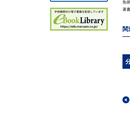
3
魚
3.
著
3.
3.
関
3.
3.
3.
3.
3.
3.
４
4.
4
4
4.
4
4
4