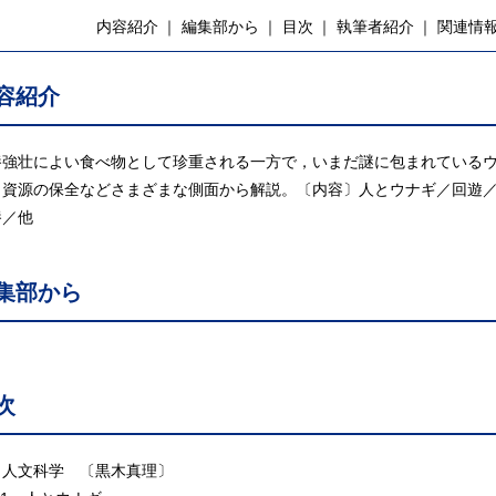
内容紹介
編集部から
目次
執筆者紹介
関連情
容紹介
養強壮によい食べ物として珍重される一方で，いまだ謎に包まれている
，資源の保全などさまざまな側面から解説。〔内容〕人とウナギ／回遊
養／他
集部から
次
．人文科学 〔黒木真理〕