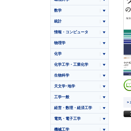
数学
統計
情報・コンピュータ
物理学
化学
化学工学・工業化学
生物科学
天文学･地学
工学一般
>
経営・数理・経済工学
電気・電子工学
機械工学