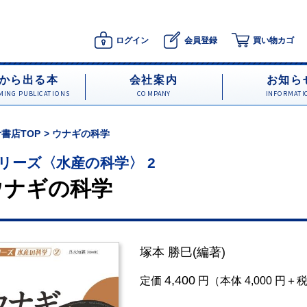
ログイン
会員登録
買い物カゴ
から出る本
会社案内
お知ら
ING PUBLICATIONS
COMPANY
INFORMATI
書店TOP
ウナギの科学
リーズ〈水産の科学〉 2
ウナギの科学
塚本 勝巳
(編著)
4,400
定価
円（本体 4,000 円＋