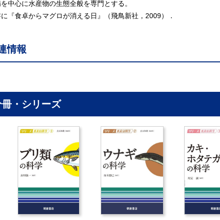
.5感覚 〔山本直之・萩尾華子〕
病を中心に水産物の生態全般を専門とする。
6消化・吸収 〔渡邊壮一〕
書に『食卓からマグロが消える日』（飛鳥新社，2009）．
7呼吸・循環 〔半田岳志〕
8内分泌 〔井尻成保〕
連情報
9浸透圧調節 〔金子豊二〕
10 発生 〔香川浩彦〕
11 仔魚の成長・変態 〔岡村明浩〕
12 性分化・成熟 〔足立伸次〕
13 銀化変態 〔萩原聖士〕
分冊・シリーズ
14 ゲノム科学 〔坂本 崇〕
．ウナギの漁業と資源
1 漁具・漁法 〔望岡典隆〕
.2 資源管理 〔山川 卓〕
.3 国際取引と国際規制 〔白石広美〕
4 シラスウナギの資源変動 〔山本敏博〕
.5 輸送メカニズム 〔木村伸吾〕
.6 接岸生態 〔篠田 章〕
.7 外来種 〔吉永龍起〕