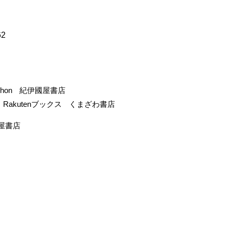
62
-hon
紀伊國屋書店
Rakutenブックス
くまざわ書店
屋書店