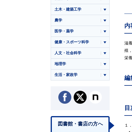
土木・建築工学
農学
内
医学・薬学
健康・スポーツ科学
滋
殖
人文・社会科学
栄
地理学
生活・家政学
編
目
図書館・書店の方へ
１