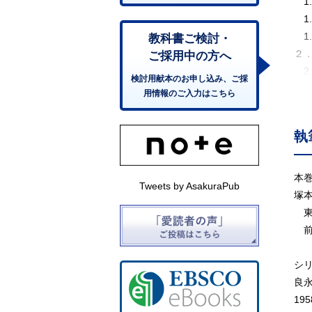
1
1.
1.
教科書ご検討・
２
ご採用中の方へ
2
検討用献本のお申し込み、ご採
2
用情報のご入力はこちら
2
2
執
2
2
2
本
Tweets by AsakuraPub
2
塚
2
東
３
前
3.
3
シ
3
良
3
1