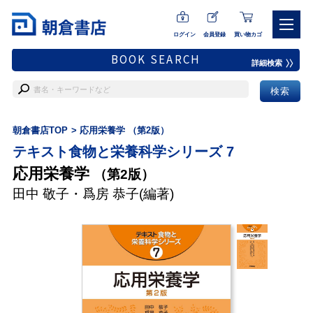
ログイン
会員登録
買い物カゴ
BOOK SEARCH
詳細検索
朝倉書店TOP
応用栄養学 （第2版）
テキスト食物と栄養科学シリーズ 7
応用栄養学
（第2版）
田中 敬子
・
爲房 恭子
(編著)