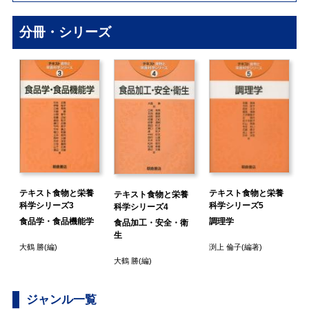
分冊・シリーズ
テキスト食物と栄養
テキスト食物と栄養
テキスト食物と栄養
科学シリーズ3
科学シリーズ5
科学シリーズ4
食品学・食品機能学
調理学
食品加工・安全・衛
生
大鶴 勝
(編)
渕上 倫子
(編著)
理
大鶴 勝
(編)
ジャンル一覧