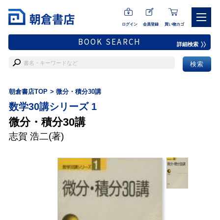
ログイン
会員登録
買い物カゴ
BOOK SEARCH
詳細検索
朝倉書店TOP
微分・積分30講
数学30講シリーズ 1
微分・積分30講
志賀 浩二
(著)