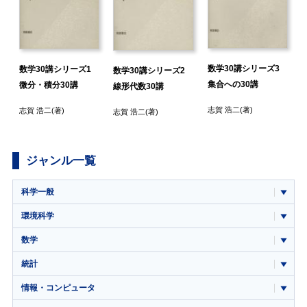
新
数学30講シリーズ3
数学30講シリーズ1
数学30講シリーズ2
集合への30講
微分・積分30講
線形代数30講
志賀 浩二
(著)
志賀 浩二
(著)
志賀 浩二
(著)
ジャンル一覧
科学一般
環境科学
数学
統計
情報・コンピュータ