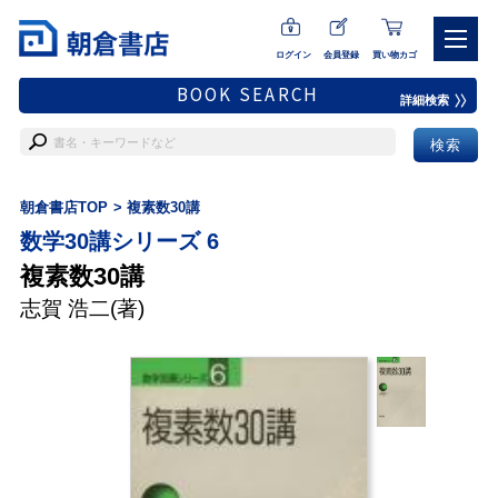
ログイン
会員登録
買い物カゴ
BOOK SEARCH
詳細検索
朝倉書店TOP
複素数30講
数学30講シリーズ 6
複素数30講
志賀 浩二
(著)