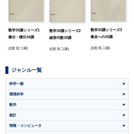
新
数学30講シリーズ3
数学30講シリーズ1
数学30講シリーズ2
集合への30講
微分・積分30講
線形代数30講
志賀 浩二
(著)
志賀 浩二
(著)
志賀 浩二
(著)
ジャンル一覧
科学一般
環境科学
数学
統計
情報・コンピュータ