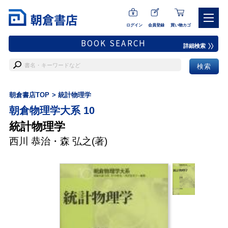
ログイン
会員登録
買い物カゴ
BOOK SEARCH
詳細検索
朝倉書店TOP
統計物理学
朝倉物理学大系 10
統計物理学
西川 恭治
・
森 弘之
(著)