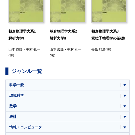
朝倉物理学大系1
朝倉物理学大系2
朝倉物理学大系3
解析力学I
解析力学II
素粒子物理学の基礎I
山本 義隆
・
中村 孔一
山本 義隆
・
中村 孔一
長島 順清
(著)
(著)
(著)
ジャンル一覧
科学一般
環境科学
数学
統計
情報・コンピュータ