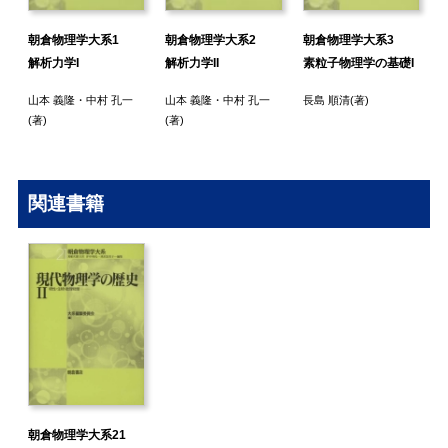
朝倉物理学大系1
朝倉物理学大系2
朝倉物理学大系3
解析力学I
解析力学II
素粒子物理学の基礎I
山本 義隆
・
中村 孔一
山本 義隆
・
中村 孔一
長島 順清
(著)
(著)
(著)
関連書籍
朝倉物理学大系21