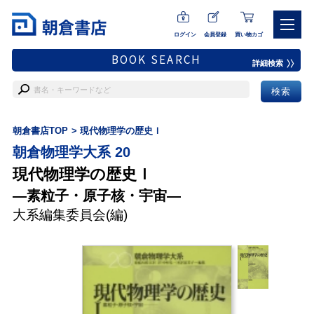
ログイン
会員登録
買い物カゴ
BOOK SEARCH
詳細検索
朝倉書店TOP
現代物理学の歴史Ｉ
朝倉物理学大系 20
現代物理学の歴史Ｉ
―素粒子・原子核・宇宙―
大系編集委員会
(編)