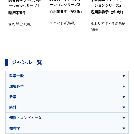
栄養科学ファウンデ
ーションシリーズ2
ーションシリーズ2
ーションシリーズ1
応用栄養学（第2版）
応用栄養学（第3版）
臨床栄養学
江上 いすず
(編著)
江上 いすず
・
多賀 昌樹
森奥 登志江
(編)
・
(
(編著)
ジャンル一覧
科学一般
環境科学
数学
統計
情報・コンピュータ
物理学