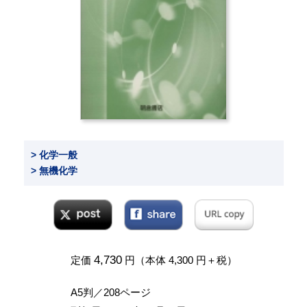
> 化学一般
> 無機化学
4,730
定価
円（本体 4,300 円＋税）
A5判／208ページ