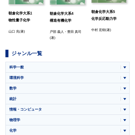
朝倉化学大系5
朝倉化学大系1
朝倉化学大系4
化学反応動力学
物性量子化学
構造有機化学
中村 宏樹
(著)
山口 兆
(著)
戸部 義人
・
豊田 真司
(著)
ジャンル一覧
科学一般
環境科学
数学
統計
情報・コンピュータ
物理学
化学