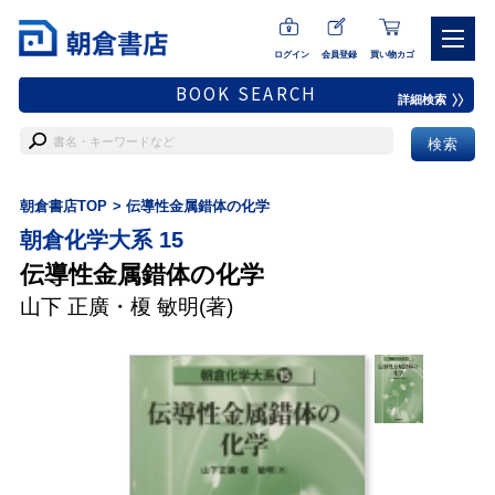
ログイン
会員登録
買い物カゴ
BOOK SEARCH
詳細検索
朝倉書店TOP
伝導性金属錯体の化学
朝倉化学大系 15
伝導性金属錯体の化学
山下 正廣
・
榎 敏明
(著)