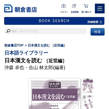
ログイン
会員登録
買い物カゴ
BOOK SEARCH
詳細検索
朝倉書店TOP
日本漢文を読む ［近世編］
日本語ライブラリー
日本漢文を読む
［近世編］
沖森 卓也
・
合山 林太郎
(編著)