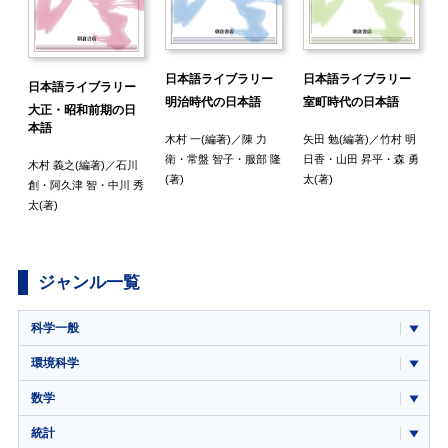
日本語ライブラリー
日本語ライブラリー
日本語ライブラリー
明治時代の日本語
室町時代の日本語
大正・昭和前期の日
本語
木村 一
(編著)／
陳 力
矢田 勉
(編著)／
竹村 明
衛
・
常盤 智子
・
服部 隆
日香
・
山田 昇平
・
森 勇
木村 義之
(編著)／
石川
(著)
太
(著)
創
・
阿久津 智
・
中川 秀
太
(著)
ジャンル一覧
科学一般
環境科学
数学
統計