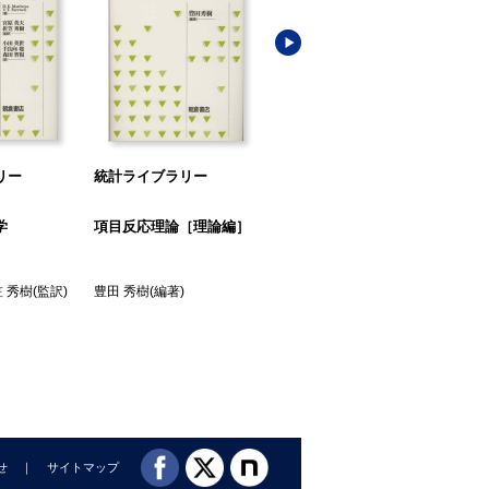
リー
統計ライブラリー
統計ライブラリー
統
学
項目反応理論［理論編］
共分散構造分析［理論
マ
編］
ロ
 秀樹
(監訳)
豊田 秀樹
(編著)
豊田 秀樹
(著)
豊田
せ
サイトマップ