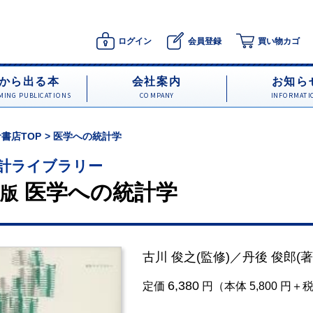
ログイン
会員登録
買い物カゴ
から出る本
会社案内
お知ら
ING PUBLICATIONS
COMPANY
INFORMATI
書店TOP
医学への統計学
計ライブラリー
医学への統計学
版
古川 俊之
(監修)／
丹後 俊郎
(著
6,380
定価
円（本体 5,800 円＋