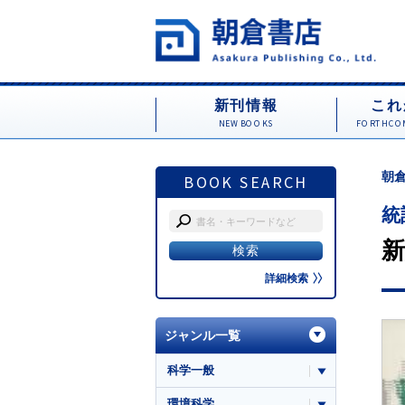
新刊情報
これ
NEW BOOKS
FORTHCOM
朝倉
BOOK SEARCH
統
新
詳細検索
ジャンル一覧
科学一般
環境科学