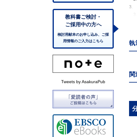
3.
3
教科書ご検討・
3
ご採用中の方へ
4.
検討用献本のお申し込み、ご採
4
用情報のご入力はこちら
執
4
4
4
4
関
5.
Tweets by AsakuraPub
6.
6
6
6
7
7
7
8.