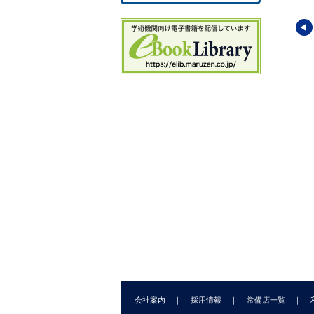
8
8
8.
8.
8
8.
ライブラリー
統計ライブラリー
統計ライブラリー
8.
8
反応理論［事例編］
共分散構造分析［技術
サンプルサイズの決め方
8.
編］
9.
秀樹
(編著)
豊田 秀樹
(編著)
永田 靖
(著)
9
9
9
9
9.5
10
10
会社案内
採用情報
常備店一覧