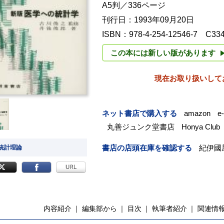
A5判／336ページ
刊行日：1993年09月20日
ISBN：978-4-254-12546-7 C33
この本には新しい版があります
現在お取り扱いして
ネット書店で購入する
amazon
e
丸善ジュンク堂書店
Honya Club
書店の店頭在庫を確認する
紀伊國
 統計理論
内容紹介
編集部から
目次
執筆者紹介
関連情