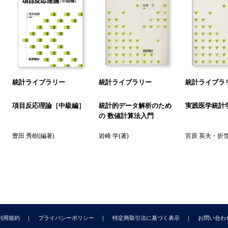
.1 母比率Ｐの検定と信頼区間
.2 二つの母比率の差の検定と信頼区間
3 ２×２分割表のχ2検定
4 Fisherの正確な検定
.5 対応のある場合の二つの母比率の差の検定と信頼区間
6 適合度のχ2検定
統計ライブラリー
統計ライブラリー
統計ライブラ
7 ２×２分割表の解釈
.8 ポアソン分布に従う事象の推測
項目反応理論［中級編］
統計的データ解析のため
実践医学統計
9 順序カテゴリー変数に基づく２群の差のWilcoxonの順位和検定
の 数値計算法入門
 実験計画法―分散分析
豊田 秀樹
(編著)
岩崎 学
(著)
宮原 英夫
・
折笠
.1 基本的な考え方
.2 完全無作為化法
.3 完備乱塊法
.4 ラテン方格法
 経時的repeated measurements design
. 標本の大きさの決め方
.1 推定精度
利用規約
プライバシーポリシー
特定商取引法に基づく表示
お問い合わ