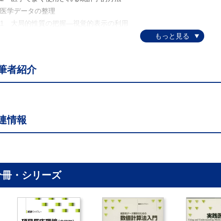
 医学データの整理
.1 大局的性質の把握―視覚的表示の利用
.2 統計量の計算
 統計学的推測の基礎
.1 母集団と標本
筆者紹介
.2 母集団の分布型
.3 推定の考え方
.4 仮説検定の考え方
.5 検定統計量の従う分布のパーセント点の読み方
連情報
 飛び離れたデータのGrubbs-Smirnov棄却検定
 平均値に関する推測
.1 正規母集団の母平均μに関する推測
.2 二つの母平均の差の検定―２標本の差の検定
.3 二つの母平均の差の信頼区間
分冊・シリーズ
. 相関係関の回帰直線に関する推測
.1 相関係数の検定と信頼区間
.2 回帰直線の検定と信頼区間
 比率と分割表に関する推論