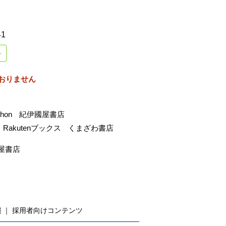
41
おりません
-hon
紀伊國屋書店
Rakutenブックス
くまざわ書店
屋書店
報
採用者向けコンテンツ