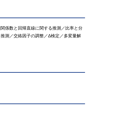
相関係数と回帰直線に関する推測／比率と分
推測／交絡因子の調整／Δ検定／多変量解