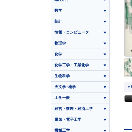
数学
統計
情報・コンピュータ
物理学
化学
化学工学・工業化学
生物科学
天文学･地学
>
工学一般
経営・数理・経済工学
電気・電子工学
機械工学