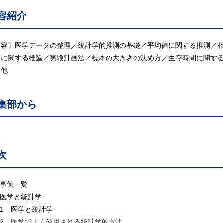
容紹介
内容〕医学データの整理／統計学的推測の基礎／平均値に関する推測／
表に関する推論／実験計画法／標本の大きさの決め方／生存時間に関する
／他
集部から
次
 事例一覧
 医学と統計学
.1 医学と統計学
.2 医学でよく使用される統計学的方法