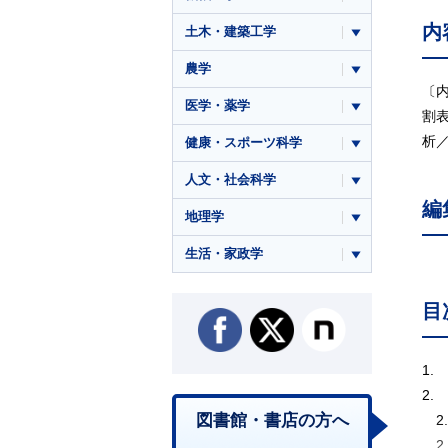
内
土木・建築工学
農学
〔
医学・薬学
割
析
健康・スポーツ科学
人文・社会科学
編
地理学
生活・家政学
目
1.
2.
図書館・書店の方へ
2
2